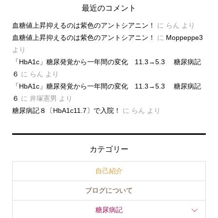
最近のコメント
血糖値上昇抑えるのは紫色のアントシアニン！
に
らん
より
血糖値上昇抑えるのは紫色のアントシアニン！
に
Moppeppe3
より
「HbA1c」糖尿発覚から一年間の変化 11.3→5.3 糖尿病記
６
に
らん
より
「HbA1c」糖尿発覚から一年間の変化 11.3→5.3 糖尿病記
６
に
井塚憲男
より
糖尿病記８〔HbA1c11.7〕で入院！
に
らん
より
カテゴリー
自己紹介
ブログについて
糖尿病記