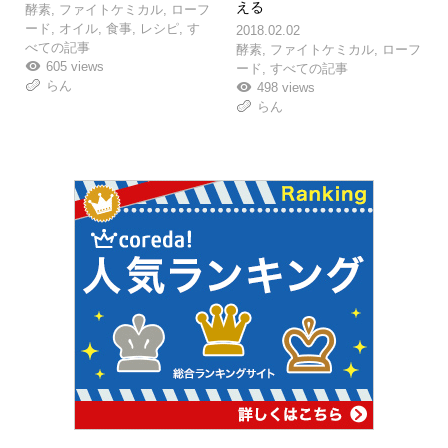
える
酵素
,
ファイトケミカル
,
ローフ
ード
,
オイル
,
食事
,
レシピ
,
す
2018.02.02
べての記事
酵素
,
ファイトケミカル
,
ローフ
605 views
ード
,
すべての記事
らん
498 views
らん