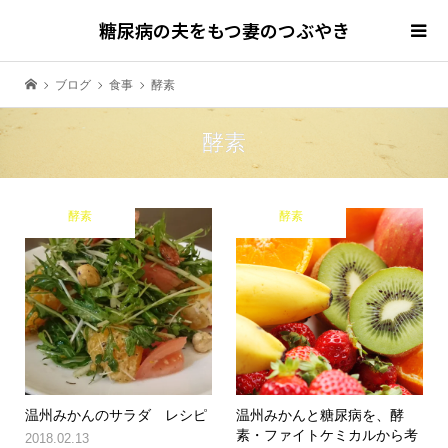
糖尿病の夫をもつ妻のつぶやき
ブログ
食事
酵素
酵素
酵素
酵素
温州みかんのサラダ レシピ
温州みかんと糖尿病を、酵
素・ファイトケミカルから考
2018.02.13