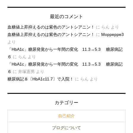
最近のコメント
血糖値上昇抑えるのは紫色のアントシアニン！
に
らん
より
血糖値上昇抑えるのは紫色のアントシアニン！
に
Moppeppe3
より
「HbA1c」糖尿発覚から一年間の変化 11.3→5.3 糖尿病記
６
に
らん
より
「HbA1c」糖尿発覚から一年間の変化 11.3→5.3 糖尿病記
６
に
井塚憲男
より
糖尿病記８〔HbA1c11.7〕で入院！
に
らん
より
カテゴリー
自己紹介
ブログについて