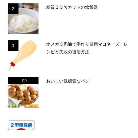
糖質３３％カットの炊飯器
2
オメガ３系油で手作り健康マヨネーズ レ
3
シピと失敗の復活方法
おいしい低糖質なパン
PR