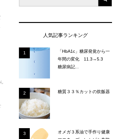
て
.
人気記事ランキング
「HbA1c」糖尿発覚から一
1
年間の変化 11.3→5.3
糖尿病記...
ん
糖質３３％カットの炊飯器
2
せ
オメガ３系油で手作り健康
3