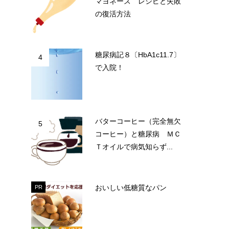
マヨネーズ レシピと失敗
の復活方法
糖尿病記８〔HbA1c11.7〕
4
で入院！
バターコーヒー（完全無欠
5
コーヒー）と糖尿病 ＭＣ
Ｔオイルで病気知らず...
おいしい低糖質なパン
PR