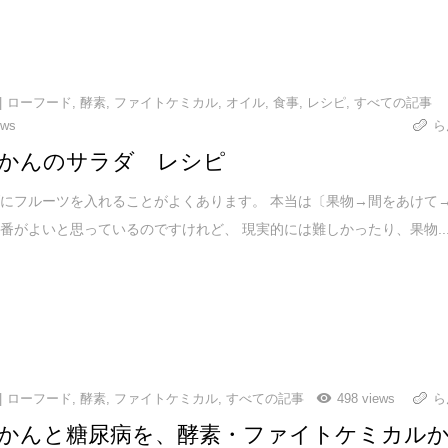
ローフード
,
酵素
,
ファイトケミカル
,
オイル
,
食事
,
レシピ
,
すべての記事
ews
ら
かんのサラダ レシピ
にフルーツを入れることがよくあります。 本当は〔果物→間をあけて
番がよいと思っているのですけれど、 現実的には難しかったり、果物..
ローフード
,
酵素
,
ファイトケミカル
,
すべての記事
498 views
ら
かんと糖尿病を、酵素・ファイトケミカル