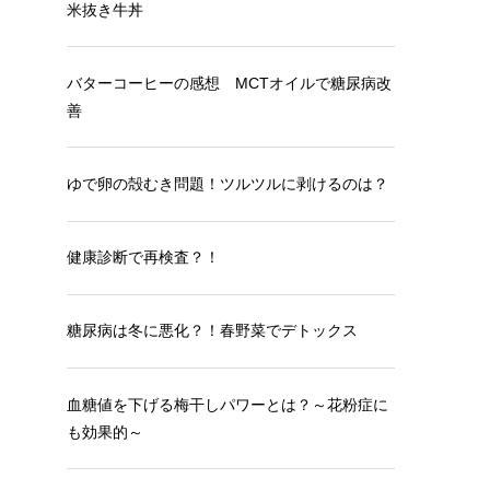
米抜き牛丼
バターコーヒーの感想 MCTオイルで糖尿病改
善
ゆで卵の殻むき問題！ツルツルに剥けるのは？
健康診断で再検査？！
糖尿病は冬に悪化？！春野菜でデトックス
血糖値を下げる梅干しパワーとは？～花粉症に
も効果的～