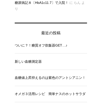
糖尿病記８〔HbA1c11.7〕で入院！
に
らん
よ
り
最近の投稿
ついに？！糖質オフ炊飯器GET…♪
新しい血糖測定器
血糖値上昇抑えるのは紫色のアントシアニン！
オメガ３活用レシピ 簡単ナスのホットサラダ