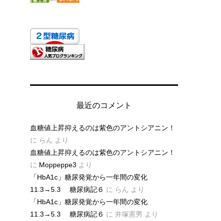
最近のコメント
血糖値上昇抑えるのは紫色のアントシアニン！
に
らん
より
血糖値上昇抑えるのは紫色のアントシアニン！
に
Moppeppe3
より
「HbA1c」糖尿発覚から一年間の変化
11.3→5.3 糖尿病記６
に
らん
より
「HbA1c」糖尿発覚から一年間の変化
11.3→5.3 糖尿病記６
に
井塚憲男
より