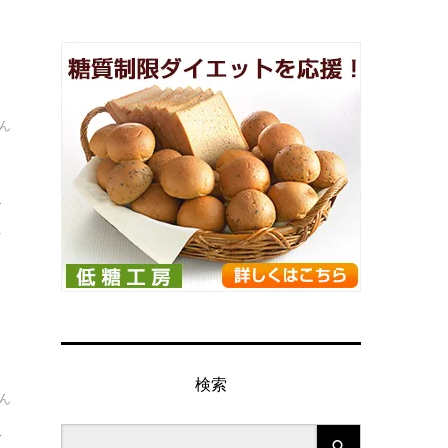
ん
→
.
検索
ん
か