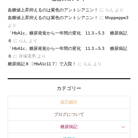
血糖値上昇抑えるのは紫色のアントシアニン！
に
らん
より
血糖値上昇抑えるのは紫色のアントシアニン！
に
Moppeppe3
より
「HbA1c」糖尿発覚から一年間の変化 11.3→5.3 糖尿病記
６
に
らん
より
「HbA1c」糖尿発覚から一年間の変化 11.3→5.3 糖尿病記
６
に
井塚憲男
より
糖尿病記８〔HbA1c11.7〕で入院！
に
らん
より
カテゴリー
自己紹介
ブログについて
糖尿病記