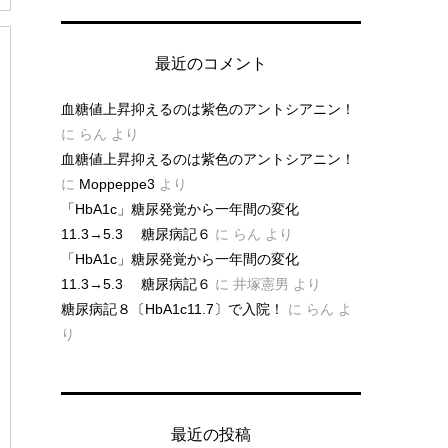
最近のコメント
血糖値上昇抑えるのは紫色のアントシアニン！
に
らん
より
血糖値上昇抑えるのは紫色のアントシアニン！
に
Moppeppe3
より
「HbA1c」糖尿発覚から一年間の変化
11.3→5.3 糖尿病記６
に
らん
より
「HbA1c」糖尿発覚から一年間の変化
11.3→5.3 糖尿病記６
に
井塚憲男
より
糖尿病記８〔HbA1c11.7〕で入院！
に
らん
よ
り
最近の投稿