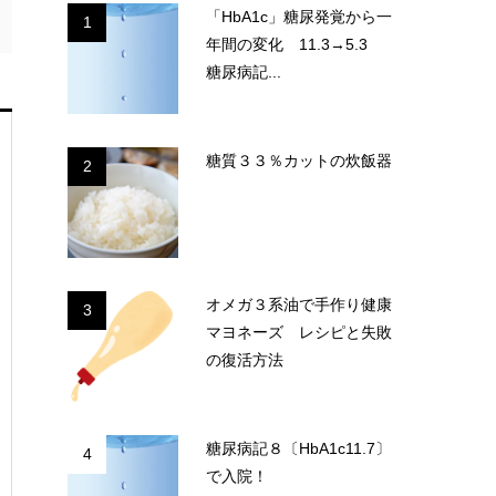
「HbA1c」糖尿発覚から一
1
年間の変化 11.3→5.3
糖尿病記...
糖質３３％カットの炊飯器
2
オメガ３系油で手作り健康
3
マヨネーズ レシピと失敗
の復活方法
糖尿病記８〔HbA1c11.7〕
4
で入院！