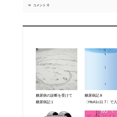
コメント:
0
糖尿病の診断を受けて
糖尿病記８
糖尿病記１
〔HbA1c11.7〕で