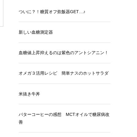
ついに？！糖質オフ炊飯器GET…♪
新しい血糖測定器
血糖値上昇抑えるのは紫色のアントシアニン！
オメガ３活用レシピ 簡単ナスのホットサラダ
米抜き牛丼
バターコーヒーの感想 MCTオイルで糖尿病改
善