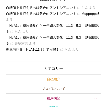
血糖値上昇抑えるのは紫色のアントシアニン！
に
らん
より
血糖値上昇抑えるのは紫色のアントシアニン！
に
Moppeppe3
より
「HbA1c」糖尿発覚から一年間の変化 11.3→5.3 糖尿病記
６
に
らん
より
「HbA1c」糖尿発覚から一年間の変化 11.3→5.3 糖尿病記
６
に
井塚憲男
より
糖尿病記８〔HbA1c11.7〕で入院！
に
らん
より
カテゴリー
自己紹介
ブログについて
糖尿病記