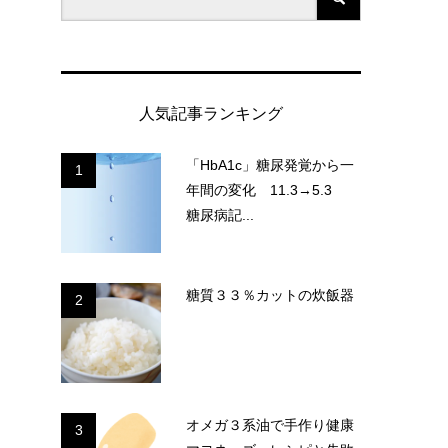
人気記事ランキング
「HbA1c」糖尿発覚から一
1
年間の変化 11.3→5.3
糖尿病記...
糖質３３％カットの炊飯器
2
オメガ３系油で手作り健康
3