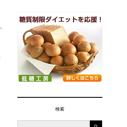
ん
ご
.
検索