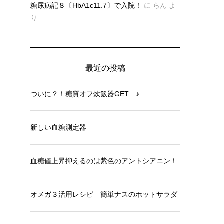
糖尿病記８〔HbA1c11.7〕で入院！
に
らん
よ
り
最近の投稿
ついに？！糖質オフ炊飯器GET…♪
新しい血糖測定器
血糖値上昇抑えるのは紫色のアントシアニン！
オメガ３活用レシピ 簡単ナスのホットサラダ