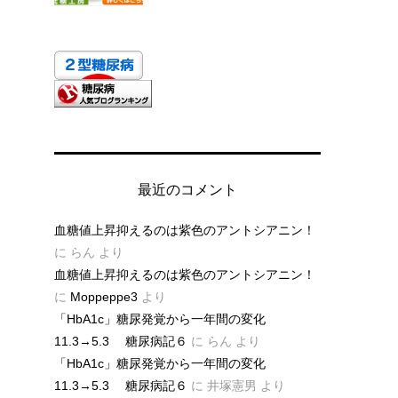
最近のコメント
血糖値上昇抑えるのは紫色のアントシアニン！
に
らん
より
血糖値上昇抑えるのは紫色のアントシアニン！
に
Moppeppe3
より
「HbA1c」糖尿発覚から一年間の変化
11.3→5.3 糖尿病記６
に
らん
より
「HbA1c」糖尿発覚から一年間の変化
11.3→5.3 糖尿病記６
に
井塚憲男
より