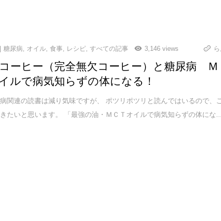
糖尿病
,
オイル
,
食事
,
レシピ
,
すべての記事
3,146 views
ら
コーヒー（完全無欠コーヒー）と糖尿病 Ｍ
イルで病気知らずの体になる！
病関連の読書は減り気味ですが、 ポツリポツリと読んではいるので、
きたいと思います。 「最強の油・ＭＣＴオイルで病気知らずの体にな..