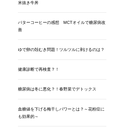
米抜き牛丼
バターコーヒーの感想 MCTオイルで糖尿病改
善
ゆで卵の殻むき問題！ツルツルに剥けるのは？
健康診断で再検査？！
糖尿病は冬に悪化？！春野菜でデトックス
血糖値を下げる梅干しパワーとは？～花粉症に
も効果的～