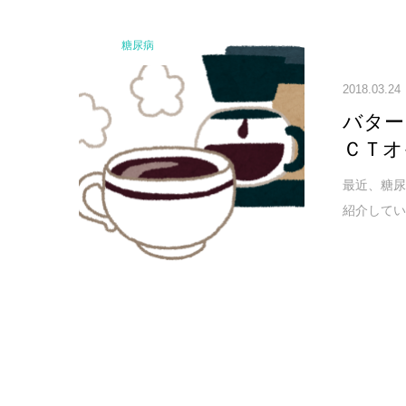
糖尿病
2018.03.24
バター
ＣＴオ
最近、糖尿
紹介してい