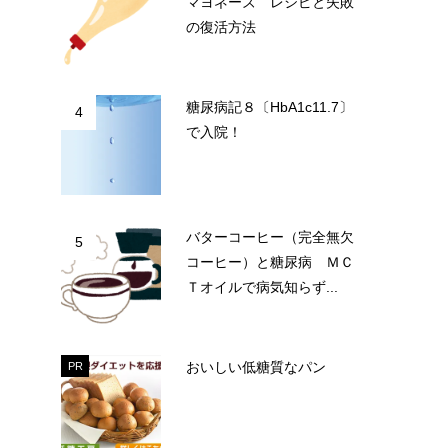
マヨネーズ レシピと失敗
の復活方法
糖尿病記８〔HbA1c11.7〕
4
で入院！
バターコーヒー（完全無欠
5
コーヒー）と糖尿病 ＭＣ
Ｔオイルで病気知らず...
おいしい低糖質なパン
PR