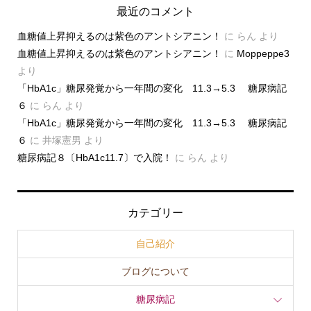
最近のコメント
血糖値上昇抑えるのは紫色のアントシアニン！
に
らん
より
血糖値上昇抑えるのは紫色のアントシアニン！
に
Moppeppe3
より
「HbA1c」糖尿発覚から一年間の変化 11.3→5.3 糖尿病記
６
に
らん
より
「HbA1c」糖尿発覚から一年間の変化 11.3→5.3 糖尿病記
６
に
井塚憲男
より
糖尿病記８〔HbA1c11.7〕で入院！
に
らん
より
カテゴリー
自己紹介
ブログについて
糖尿病記