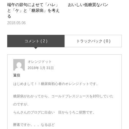
端午の節句によせて「ハレ」
おいしい低糖質なパン
と「ケ」と「糖尿病」を考え
る
2018.05.06
コメント ( 2 )
トラックバック ( 0 )
オレンジドット
2018年 1月 31日
返信
はじめまして！！糖尿病初心者のオレンジドットです。
糖尿病がわかってから、コールドプレスジュースを封印していた
のですが、
らんさんのブログに出会い 目からうろこ状態です。
酵素ですか。。。なるほど