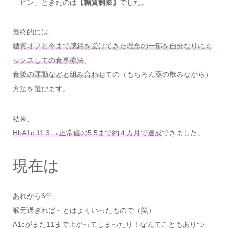
「ピン」ときたのは
【糖質制限】
でした。
最終的には、
糖質オフと今まで感銘を受けてきた理念の一部を自分なりにミ
ックスしての食事療法
、
食後の運動などと組み合わせ
ての（もちろん薬の飲みながら）
方法を選びます。
結果、
HbA1c 11.3 →正常値の5.5まで約４カ月で達成
できました。
現在は
あれから6年、
喉元過ぎれば～とはよくいったもので（笑）
A1cがまた11まで上がってしまったり！なんてこともありつ