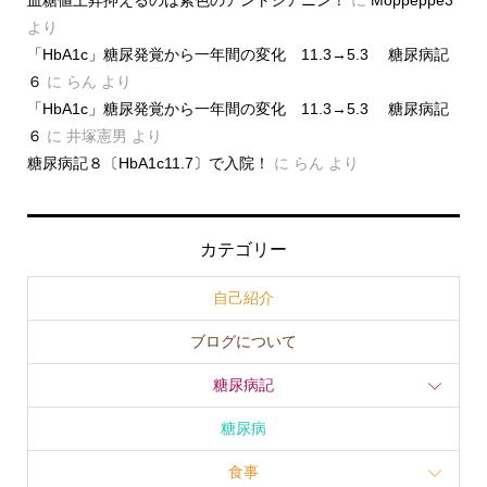
より
「HbA1c」糖尿発覚から一年間の変化 11.3→5.3 糖尿病記
６
に
らん
より
「HbA1c」糖尿発覚から一年間の変化 11.3→5.3 糖尿病記
６
に
井塚憲男
より
糖尿病記８〔HbA1c11.7〕で入院！
に
らん
より
カテゴリー
自己紹介
ブログについて
糖尿病記
糖尿病
食事