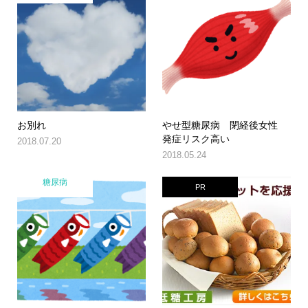
お別れ
やせ型糖尿病 閉経後女性
発症リスク高い
2018.07.20
2018.05.24
糖尿病
PR