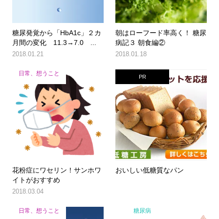
糖尿発覚から「HbA1c」２カ
朝はローフード率高く！ 糖尿
月間の変化 11.3→7.0 ...
病記３ 朝食編②
2018.01.21
2018.01.18
日常、想うこと
PR
花粉症にワセリン！サンホワ
おいしい低糖質なパン
イトがおすすめ
2018.03.04
日常、想うこと
糖尿病