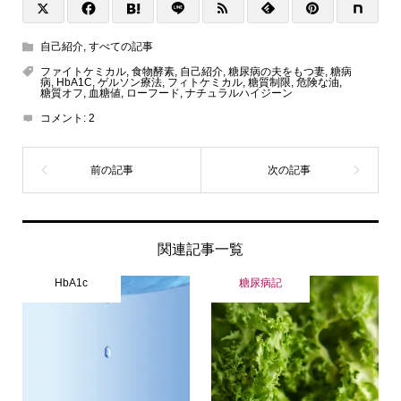
自己紹介
,
すべての記事
ファイトケミカル
,
食物酵素
,
自己紹介
,
糖尿病の夫をもつ妻
,
糖病
病
,
HbA1C
,
ゲルソン療法
,
フィトケミカル
,
糖質制限
,
危険な油
,
糖質オフ
,
血糖値
,
ローフード
,
ナチュラルハイジーン
コメント:
2
関連記事一覧
HbA1c
糖尿病記